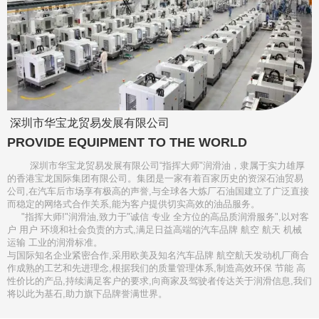
深圳市华宝龙贸易发展有限公司
PROVIDE EQUIPMENT TO THE WORLD
深圳市华宝龙贸易发展有限公司“指挥大师"润滑油，隶属于实力雄厚
的香港宝龙国际集团有限公司。集团是一家有着百家历史的资深石油贸易
公司,在汽车后市场享有极高的声誉,与全球各大炼厂石油国建立了广泛直接
而稳定的网络式合作关系,能为客户提供切实高效的油品服务。
"指挥大师!"润滑油,致力于"诚信 专业 全方位的高品质润滑服务",以对客
户 用户 环境和社会负责的方式,满足日益高端的汽车品牌 航空 航天 机械
运输 工业的润滑标准。
与国际知名企业紧密合作,采用欧美及知名汽车品牌 航空航天发动机厂商合
作成熟的工艺和先进理念,根据我们的质量管理体系,制造高效环保 节能 高
性价比的产品,持续满足客户的要求,向商家及驾驶者传达关于润滑信息,我们
将以此为基石,助力旗下品牌誉满世界。